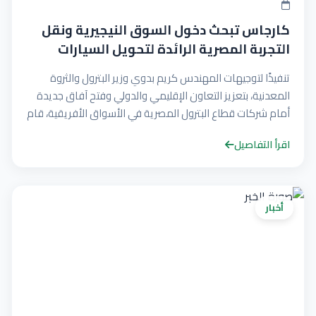
كارجاس تبحث دخول السوق النيجيرية ونقل
التجربة المصرية الرائدة لتحويل السيارات
للعمل بالغاز الطبيعي
تنفيذًا لتوجيهات المهندس كريم بدوي وزير البترول والثروة
المعدنية، بتعزيز التعاون الإقليمي والدولي وفتح آفاق جديدة
أمام شركات قطاع البترول المصرية في الأسواق الأفريقية، قام
وفد من شركة الغاز الطبيعي للسيارات «كارجاس» بزيارة عمل
اقرأ التفاصيل
إلى نيجيريا، لبحث فرص دخول السوق النيجيرية والمشاركة في
تنفيذ المبادرات القومية للتوسع في استخدام الغاز الطبيعي
المضغوط (CNG)، من خلال نقل خبرات الشركة وتجربتها الرائدة
في مصر في مجالات تحويل السيارات والحافلات للعمل بالغاز
أخبار
الطبيعي.