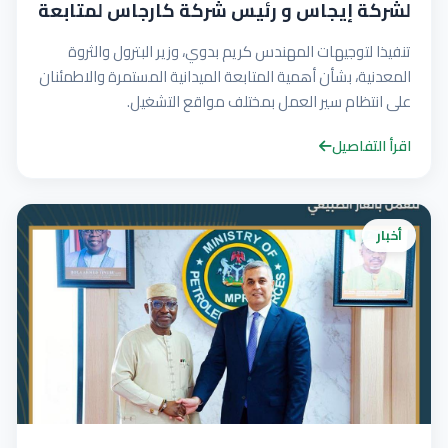
لشركة إيجاس و رئيس شركة كارجاس لمتابعة
انتظام تشغيل محطات تموين السيارات بالغاز
تنفيذا لتوجيهات المهندس كريم بدوي، وزير البترول والثروة
الطبيعي خلال عيد الأضحى المبارك
المعدنية، بشأن أهمية المتابعة الميدانية المستمرة والاطمئنان
على انتظام سير العمل بمختلف مواقع التشغيل.
اقرأ التفاصيل
أخبار